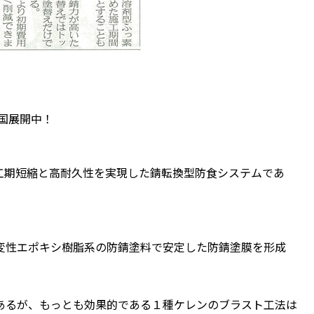
国展開中！
工期短縮と高耐久性を実現した錆転換型防食システムであ
変性エポキシ樹脂系の防錆塗料で安定した防錆塗膜を形成
あるが、もっとも効果的である１種ケレンのブラスト工法は