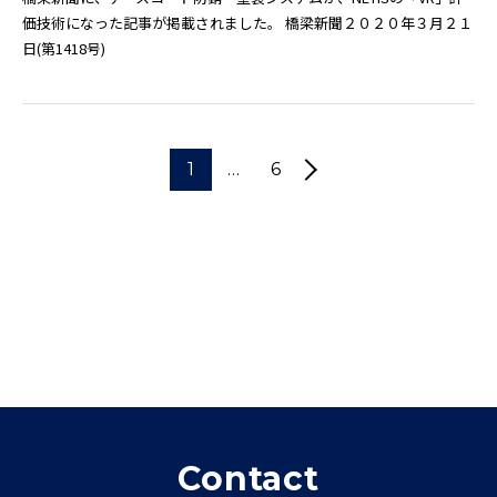
価技術になった記事が掲載されました。 橋梁新聞２０２０年３月２１
日(第1418号)
投
1
…
6
稿
ナ
ビ
ゲ
ー
シ
ョ
ン
Contact