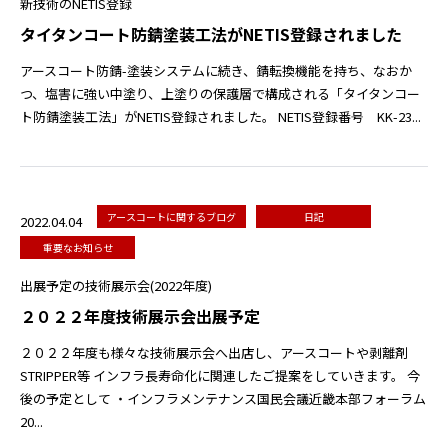
新技術のNETIS登録
タイタンコート防錆塗装工法がNETIS登録されました
アースコート防錆-塗装システムに続き、錆転換機能を持ち、なおか
つ、塩害に強い中塗り、上塗りの保護層で構成される「タイタンコー
ト防錆塗装工法」がNETIS登録されました。 NETIS登録番号 KK-23...
アースコートに関するブログ
日記
2022.04.04
重要なお知らせ
出展予定の技術展示会(2022年度)
２０２２年度技術展示会出展予定
２０２２年度も様々な技術展示会へ出店し、アースコートや剥離剤
STRIPPER等 インフラ長寿命化に関連したご提案をしていきます。 今
後の予定として ・インフラメンテナンス国民会議近畿本部フォーラム
20...