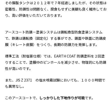
その鋼製タンクは２０１２年で７年経過しましたが、その状態は
密着性、防錆性は問題なく、腐食もせずに美観も良く維持してお
り、高い評価をいただいております。
アースコート防錆－塗装システムは錆転換型防食塗装システム
で、鉄錆は錆転換（固定化）する事ができ、錆面や鉄面に防錆皮
膜（キレート皮膜）をつくり、長期の防錆力を発揮します。
標準工法（耐塩害仕様）では、EARTH COAT 防錆塗料を２回塗
りすることで、塗膜中のピンホールを減少させ、物理的にも防錆
性が高いのです。
また、JIS Z 2371 の塩水噴霧試験においても、１０００時間で
も異常なし。
このアースコートで、
しっかりした下地作りが可能
です。