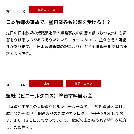
業界ニュース
2012.10.08
日本触媒の事故で、塗料業界も影響を受ける！？
先日の日本触媒の姫路製造所の爆発事故の影響で紙おむつ以外にも影
響をうけるものがありそうだというニュースの中に、塗料もその可能
性があります。（日本経済新聞の記事より） どうも自動車用塗料の原
料となるアク...
blog
業界ニュース
2011.10.14
壁紙（ビニールクロス）塗替塗料展示会
日本塗料工業会の大阪塗料ビルショールームで、「壁紙塗替え塗料」
展示会が開催中！ 関連製品の見本やカタログ、小冊子を配布してお
り、１０月３１日までやっています。 壁紙の上から塗れる塗料を紹介
し、ただ色を...