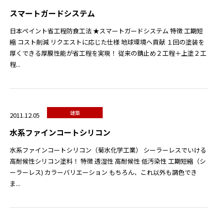
スマートガードシステム
日本ペイント省工程防食工法 ★スマートガードシステム 特徴 工期短
縮 コスト削減 リクエストに応じた仕様 地球環境へ貢献 １回の塗装を
厚くできる厚膜性能が省工程を実現！ 従来の錆止め２工程＋上塗２工
程...
建築
2011.12.05
水系ファインコートシリコン
水系ファインコートシリコン（菊水化学工業） シーラーレスでいける
高耐候性シリコン塗料！ 特徴 透湿性 高耐候性 低汚染性 工期短縮（シ
ーラーレス) カラーバリエーション もちろん、これ以外も調色でき
ま...