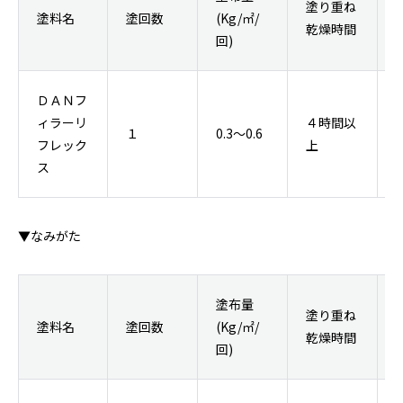
塗り重ね
塗料名
塗回数
(Kg/㎡/
乾燥時間
回)
ＤＡＮフ
ィラーリ
４時間以
１
0.3～0.6
フレック
上
ス
▼なみがた
塗布量
塗り重ね
塗料名
塗回数
(Kg/㎡/
乾燥時間
回)