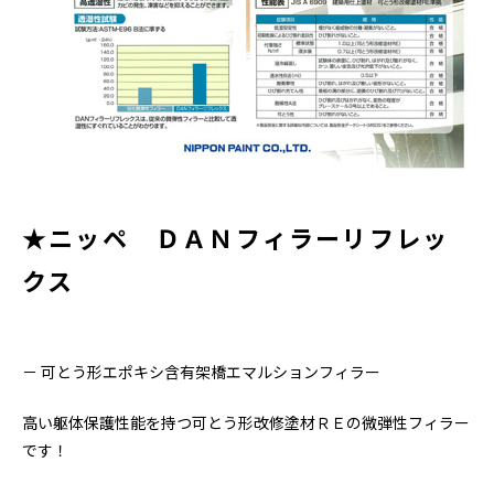
★ニッペ ＤＡＮフィラーリフレッ
クス
－ 可とう形エポキシ含有架橋エマルションフィラー
高い躯体保護性能を持つ可とう形改修塗材ＲＥの微弾性フィラー
です！