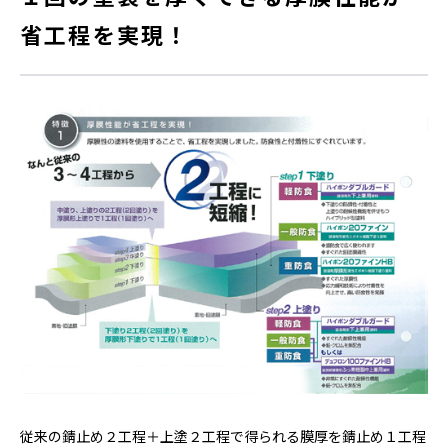
省工程を実現！
従来の錆止め２工程＋上塗２工程で得られる膜厚を錆止め１工程