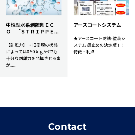
中性型水系剥離剤ＥＣ
アースコートシステム
Ｏ 「ＳＴＲＩＰＰＥ...
★アースコート防錆-塗装シ
【剥離力】 ・旧塗膜の状態
ステム 錆止めの決定版！！
によっては0.50ｋｇ/㎡でも
特徴・利点 ......
十分な剥離力を発揮させる事
が......
Contact